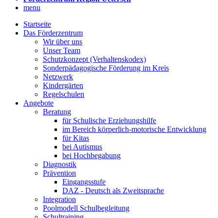
menu
Startseite
Das Förderzentrum
Wir über uns
Unser Team
Schutzkonzept (Verhaltenskodex)
Sonderpädagogische Förderung im Kreis
Netzwerk
Kindergärten
Regelschulen
Angebote
Beratung
für Schulische Erziehungshilfe
im Bereich körperlich-motorische Entwicklung
für Kitas
bei Autismus
bei Hochbegabung
Diagnostik
Prävention
Eingangsstufe
DAZ - Deutsch als Zweitsprache
Integration
Poolmodell Schulbegleitung
Schultraining