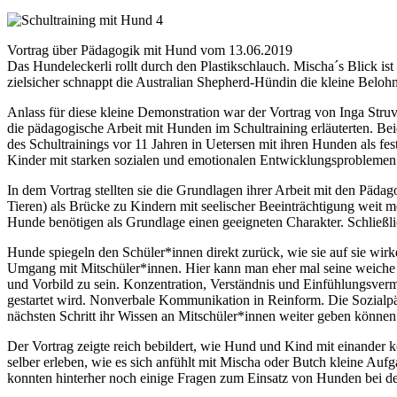
Vortrag über Pädagogik mit Hund vom 13.06.2019
Das Hundeleckerli rollt durch den Plastikschlauch. Mischa´s Blick ist
zielsicher schnappt die Australian Shepherd-Hündin die kleine Belo
Anlass für diese kleine Demonstration war der Vortrag von Inga Str
die pädagogische Arbeit mit Hunden im Schultraining erläuterten. Be
des Schultrainings vor 11 Jahren in Uetersen mit ihren Hunden als f
Kinder mit starken sozialen und emotionalen Entwicklungsproblemen i
In dem Vortrag stellten sie die Grundlagen ihrer Arbeit mit den Päda
Tieren) als Brücke zu Kindern mit seelischer Beeinträchtigung weit me
Hunde benötigen als Grundlage einen geeigneten Charakter. Schließlich
Hunde spiegeln den Schüler*innen direkt zurück, wie sie auf sie wirk
Umgang mit Mitschüler*innen. Hier kann man eher mal seine weiche S
und Vorbild zu sein. Konzentration, Verständnis und Einfühlungsver
gestartet wird. Nonverbale Kommunikation in Reinform. Die Sozialpäd
nächsten Schritt ihr Wissen an Mitschüler*innen weiter geben können. 
Der Vortrag zeigte reich bebildert, wie Hund und Kind mit einand
selber erleben, wie es sich anfühlt mit Mischa oder Butch kleine Au
konnten hinterher noch einige Fragen zum Einsatz von Hunden bei de