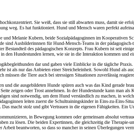
 hochkonzentriert. Sie weiß, dass sie still abwarten muss, damit sie erf
hnung weg. Es hat funktioniert. Hund und Mensch waren perfekt aufein
uve und Melanie Kubern, beide Sozialpädagoginnen im Kooperativen Sch
ide sind Ausbilderinnnen für Hund-Mensch-Teams in der pädagogisch-the
ester Bestandteil des pädagogischen Konzepts. Frau Kubern ist seit ein
n den Hundestunden lernen, wie sie in die Interaktion kommen und ein
gogikbegleithunden dar und gaben viele Einblicke in die tägliche Praxis
hr ist als nur das Anbieten einer Streicheleinheit. Sowohl Hund als au
 müssen die Tiere auch bei stressigen Situationen zuverlässig reagiere
en und die ausgebildeten Hunde spüren auch was das Kind gerade brauch
eite zeigen oder Trost annehmen. In der Hundestunde kann man als Kind
mögen sind notwendig, um dem Hund verständlich zu machen, in welche
agoginnen leiten zuerst die Schultrainingskinder in Eins-zu-Eins-Situ
Das macht stolz und gibt Vertrauen in die eigenen Fähigkeiten. Ein Ums
er kommunizieren, in Bewegung kommen oder gemeinsam absolut vertra
fgaben zu lösen. Die beiden Expertinnen, die gleichzeitig die Therapi
r Arbeit beantworten, so dass so mancher in seinen Überlegungen verm