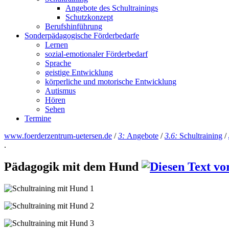
Angebote des Schultrainings
Schutzkonzept
Berufshinführung
Sonderpädagogische Förderbedarfe
Lernen
sozial-emotionaler Förderbedarf
Sprache
geistige Entwicklung
körperliche und motorische Entwicklung
Autismus
Hören
Sehen
Termine
www.foerderzentrum-uetersen.de
/
3:
Angebote
/
3.6:
Schultraining
/
.
Pädagogik mit dem Hund