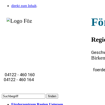
direkt zum Inhalt
.
Fö
Regi
Geschw
Birken
foerde
04122 - 460 160
04122 - 460 164
Förderzentrum Region Uetersen