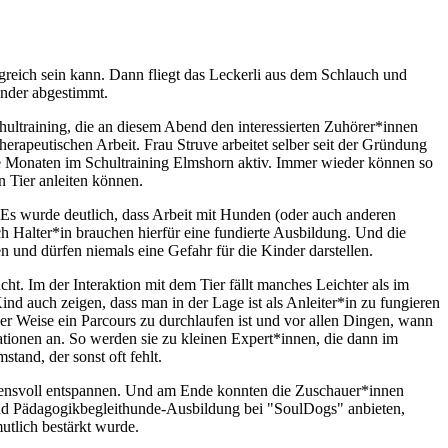
olgreich sein kann. Dann fliegt das Leckerli aus dem Schlauch und
ander abgestimmt.
ultraining, die an diesem Abend den interessierten Zuhörer*innen
rapeutischen Arbeit. Frau Struve arbeitet selber seit der Gründung
ige Monaten im Schultraining Elmshorn aktiv. Immer wieder können so
 Tier anleiten können.
. Es wurde deutlich, dass Arbeit mit Hunden (oder auch anderen
ch Halter*in brauchen hierfür eine fundierte Ausbildung. Und die
n und dürfen niemals eine Gefahr für die Kinder darstellen.
t. Im der Interaktion mit dem Tier fällt manches Leichter als im
 auch zeigen, dass man in der Lage ist als Anleiter*in zu fungieren
r Weise ein Parcours zu durchlaufen ist und vor allen Dingen, wann
ationen an. So werden sie zu kleinen Expert*innen, die dann im
tand, der sonst oft fehlt.
uensvoll entspannen. Und am Ende konnten die Zuschauer*innen
e-und Pädagogikbegleithunde-Ausbildung bei "SoulDogs" anbieten,
utlich bestärkt wurde.